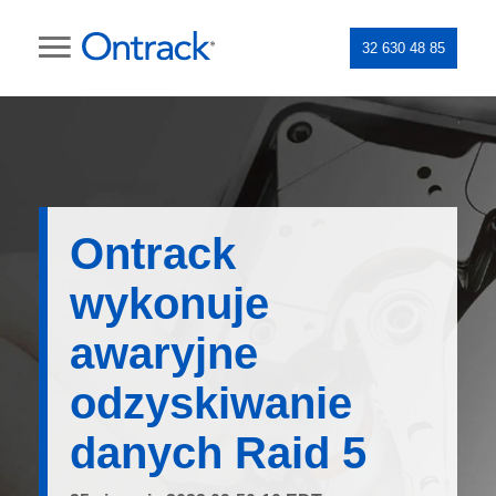
32 630 48 85
Ontrack
wykonuje
awaryjne
odzyskiwanie
danych Raid 5