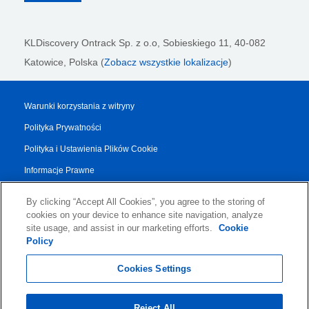
KLDiscovery Ontrack Sp. z o.o,
Sobieskiego 11, 40-082
Katowice, Polska (
Zobacz wszystkie lokalizacje
)
Warunki korzystania z witryny
Polityka Prywatności
Polityka i Ustawienia Plików Cookie
Informacje Prawne
Raport Przejrzystości
By clicking “Accept All Cookies”, you agree to the storing of
Regulamin Dotyczący Usług
cookies on your device to enhance site navigation, analyze
site usage, and assist in our marketing efforts.
Cookie
Authorised Partner Agreement
Policy
© 2026 KLDiscovery Ontrack - All Rights Reserved.
Cookies Settings
Reject All