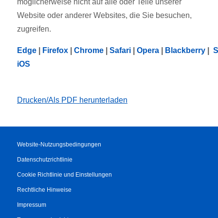
möglicherweise nicht auf alle oder Teile unserer
Website oder anderer Websites, die Sie besuchen,
zugreifen.
Edge
|
Firefox
|
Chrome
|
Safari
|
Opera
|
Blackberry
|
S
iOS
Drucken/Als PDF herunterladen
Website-Nutzungsbedingungen
Datenschutzrichtlinie
Cookie Richtlinie und Einstellungen
Rechtliche Hinweise
Impressum