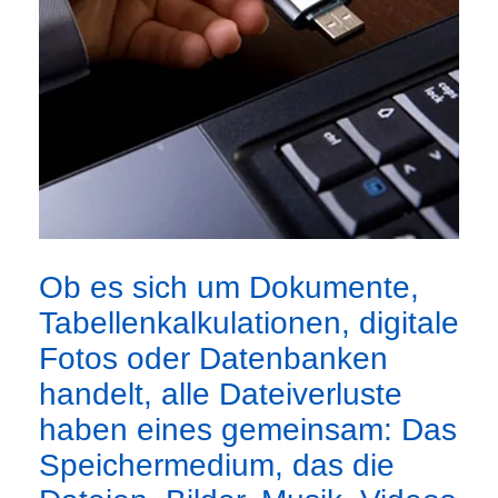
Ob es sich um Dokumente,
Tabellenkalkulationen, digitale
Fotos oder Datenbanken
handelt, alle Dateiverluste
haben eines gemeinsam: Das
Speichermedium, das die