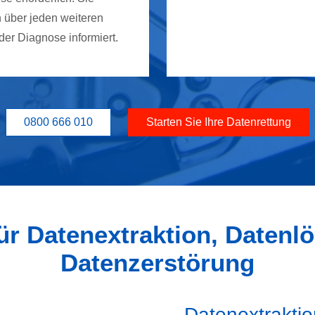
 über jeden weiteren
 der Diagnose informiert.
0800 666 010
Starten Sie Ihre Datenrettung
ür Datenextraktion, Datenl
Datenzerstörung
Datenextrakti