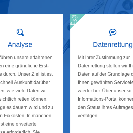
Analyse
Datenrettung
 führen unsere erfahrenen
Mit Ihrer Zustimmung zur
n eine gründliche Erst-
Datenrettung stellen wir Ih
 durch. Unser Ziel ist es,
Daten auf der Grundlage 
schnell Auskunft darüber
Ihnen gewählten Servicel
n, wie viele Daten wir
wieder her. Über unser si
ichtlich retten können,
Informations-Portal könne
nge es dauern wird und zu
den Status Ihres Auftrages
n Fixkosten. In manchen
verfolgen.
ist eine erweiterte
e erforderlich. Sie