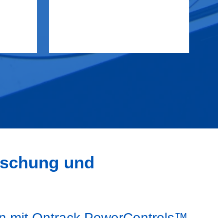
öschung und
on mit Ontrack PowerControls™