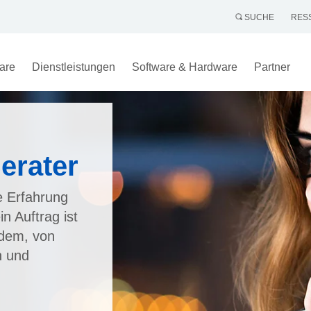
SUCHE
RES
are
Dienstleistungen
Software & Hardware
Partner
erater
e Erfahrung
n Auftrag ist
edem, von
n und