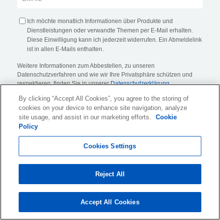
Ich möchte monatlich Informationen über Produkte und
Dienstleistungen oder verwandte Themen per E-Mail erhalten.
Diese Einwilligung kann ich jederzeit widerrufen. Ein Abmeldelink
ist in allen E-Mails enthalten.
Weitere Informationen zum Abbestellen, zu unseren
Datenschutzverfahren und wie wir Ihre Privatsphäre schützen und
respektieren, finden Sie in unserer
Datenschutzerklärung
.
By clicking “Accept All Cookies”, you agree to the storing of
cookies on your device to enhance site navigation, analyze
site usage, and assist in our marketing efforts.
Cookie
Policy
Cookies Settings
KLDiscovery Ontrack GmbH, Hanns-Klemm-Straße 5
,
71034 Böblingen
, Deutschland (
Alle standorte anzeigen
)
Reject All
Website-Nutzungsbedingungen
Accept All Cookies
Datenschutzrichtlinie