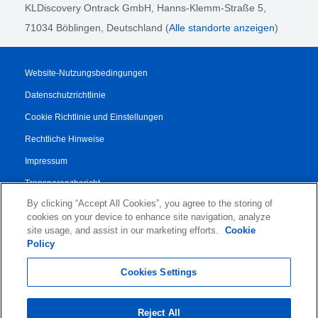
KLDiscovery Ontrack GmbH, Hanns-Klemm-Straße 5
,
71034 Böblingen
, Deutschland (
Alle standorte anzeigen
)
Website-Nutzungsbedingungen
Datenschutzrichtlinie
Cookie Richtlinie und Einstellungen
Rechtliche Hinweise
Impressum
Transparenzbericht
By clicking “Accept All Cookies”, you agree to the storing of
AGB
cookies on your device to enhance site navigation, analyze
Vertrag für Autorisierte Partner
site usage, and assist in our marketing efforts.
Cookie
Policy
© 2026 KLDiscovery Ontrack - All Rights Reserved.
Cookies Settings
Reject All