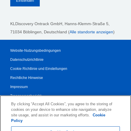
KLDiscovery Ontrack GmbH, Hanns-Klemm-Straße 5
,
71034 Böblingen
, Deutschland (
Alle standorte anzeigen
)
Website-Nutzungsbedingungen
Datenschutzrichtlinie
Cookie Richtlinie und Einstellungen
Rechtliche Hinweise
Impressum
Transparenzbericht
By clicking “Accept All Cookies”, you agree to the storing of
AGB
cookies on your device to enhance site navigation, analyze
Vertrag für Autorisierte Partner
site usage, and assist in our marketing efforts.
Cookie
Policy
© 2026 KLDiscovery Ontrack - All Rights Reserved.