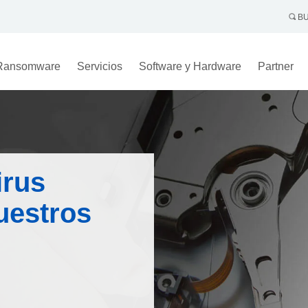
BU
Ransomware
Servicios
Software y Hardware
Partner
irus
uestros