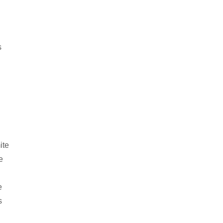
s
ite
e
e
s