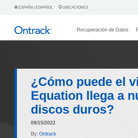
ESPAÑA | ESPAÑOL
UBICACIONES
Recuperación de Datos
¿Cómo puede el v
Equation llega a n
discos duros?
09/15/2022
By:
Ontrack