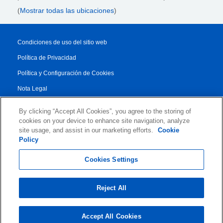
(
Mostrar todas las ubicaciones
)
Condiciones de uso del sitio web
Política de Privacidad
Política y Configuración de Cookies
Nota Legal
Reporte de Transparencia
By clicking “Accept All Cookies”, you agree to the storing of
Condiciones Generales
cookies on your device to enhance site navigation, analyze
site usage, and assist in our marketing efforts.
Cookie
Authorised Partner Agreement
Policy
© 2026 KLDiscovery Ontrack - All Rights Reserved.
Cookies Settings
Reject All
Accept All Cookies