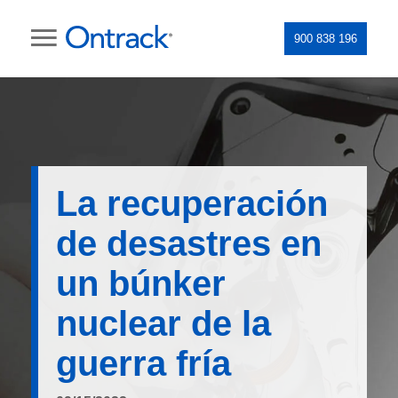
900 838 196
La recuperación
de desastres en
un búnker
nuclear de la
guerra fría