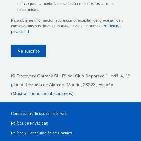
enlace para cancelar la suscripción en todos los correos
electrónicos.
Para obtener información sobre cómo recopilamos, procesamos y
conservamos sus datos personales, consulte nuestra
Política de
privacidad
.
KLDiscovery Ontrack SL, Pº del Club Deportivo 1, edif. 4, 1ª
planta,
Pozuelo de Alarcón, Madrid, 28223
, España
(
Mostrar todas las ubicaciones
)
Condiciones de uso del sitio web
Política de Privacidad
Política y Configuración de Cookies