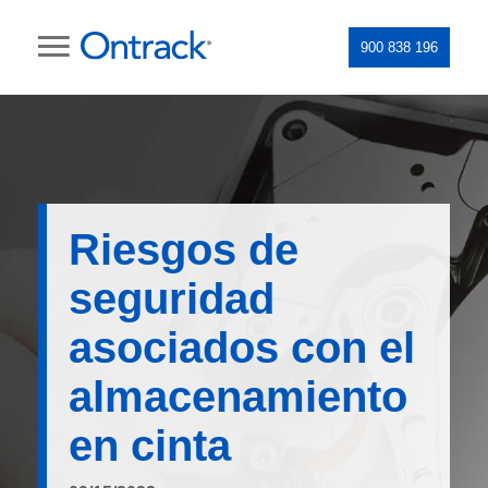
900 838 196
Riesgos de
seguridad
asociados con el
almacenamiento
en cinta