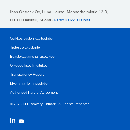
Ibas Ontrack Oy, Luna House, Mannerheimintie 12 B,
00100 Helsinki
, Suomi (
Katso kaikki sijainnit
)
Verkkosivuston käyttöehdot
Tietosuojakäytäntö
Evästekäytäntö ja -asetukset
Oikeudelliset ilmoituket
Transparency Report
Myynti- ja Toimitusehdot
Authorised Partner Agreement
© 2026 KLDiscovery Ontrack - All Rights Reserved.