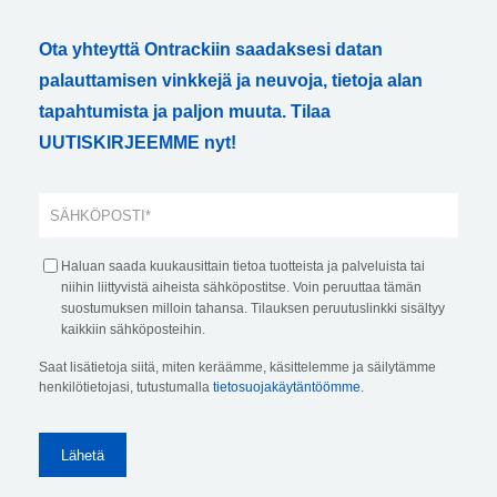
Ota yhteyttä Ontrackiin saadaksesi datan
palauttamisen vinkkejä ja neuvoja, tietoja alan
tapahtumista ja paljon muuta. Tilaa
UUTISKIRJEEMME nyt!
Haluan saada kuukausittain tietoa tuotteista ja palveluista tai
niihin liittyvistä aiheista sähköpostitse. Voin peruuttaa tämän
suostumuksen milloin tahansa. Tilauksen peruutuslinkki sisältyy
kaikkiin sähköposteihin.
Saat lisätietoja siitä, miten keräämme, käsittelemme ja säilytämme
henkilötietojasi, tutustumalla
tietosuojakäytäntöömme
.