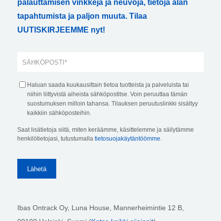
palauttamisen vinkkejä ja neuvoja, tietoja alan
tapahtumista ja paljon muuta. Tilaa
UUTISKIRJEEMME nyt!
Haluan saada kuukausittain tietoa tuotteista ja palveluista tai
niihin liittyvistä aiheista sähköpostitse. Voin peruuttaa tämän
suostumuksen milloin tahansa. Tilauksen peruutuslinkki sisältyy
kaikkiin sähköposteihin.
Saat lisätietoja siitä, miten keräämme, käsittelemme ja säilytämme
henkilötietojasi, tutustumalla
tietosuojakäytäntöömme
.
Ibas Ontrack Oy, Luna House, Mannerheimintie 12 B,