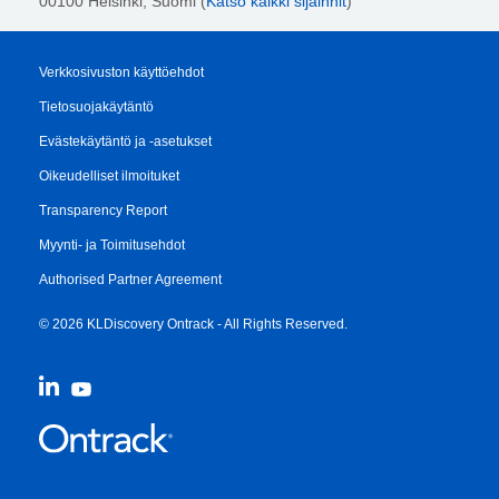
00100 Helsinki
, Suomi (
Katso kaikki sijainnit
)
Verkkosivuston käyttöehdot
Tietosuojakäytäntö
Evästekäytäntö ja -asetukset
Oikeudelliset ilmoituket
Transparency Report
Myynti- ja Toimitusehdot
Authorised Partner Agreement
© 2026 KLDiscovery Ontrack - All Rights Reserved.