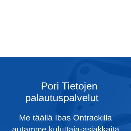
Pori Tietojen
palautuspalvelut
Me täällä Ibas Ontrackilla
autamme kuluttaja-asiakkaita