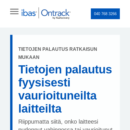
040 768 3266
TIETOJEN PALAUTUS RATKAISUN
MUKAAN
Tietojen palautus
fyysisesti
vaurioituneilta
laitteilta
Riippumatta siitä, onko laitteesi
pudonnut vahingossa tai vaurioitunut