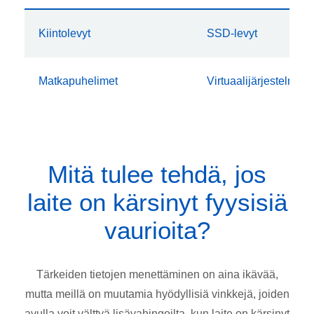
Kiintolevyt
SSD-levyt
Matkapuhelimet
Virtuaalijärjestelmät
Mitä tulee tehdä, jos
laite on kärsinyt fyysisiä
vaurioita?
Tärkeiden tietojen menettäminen on aina ikävää,
mutta meillä on muutamia hyödyllisiä vinkkejä, joiden
avulla voit välttyä lisävahingoilta, kun laite on kärsinyt