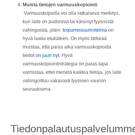
Muista tietojen varmuuskopiointi
.
Varmuuskopiolla voi olla ratkaiseva merkitys,
kun laite on pudonnut tai kärsinyt fyysisistä
vahingoista, joten
toipumissuunnitelma
on
hyvä laatia etukäteen. On myös tärkeää
muistaa, että paras aika varmuuskopioida
tiedot
on juuri nyt
. Hyvä
varmuuskopiointistrategia on paras tapa
varmistaa, ettet menetä kaikkia tietoja, jos laite
vahingoittuu vakavasti fyysisen vaurion
seurauksena.
Tiedonpalautuspalvelumm