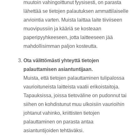
muutoin vahingoittunut fyysisesti, on parasta
lähettää se tietojen palautuksen ammattilaiselle
arviointia varten. Muista laittaa laite tiiviiseen
muovipussiin ja kääriä se kosteaan
paperipyyhkeeseen, jotta laitteeseen jää
mahdollisimman paljon kosteutta.
Ota välittömästi yhteyttä tietojen
palauttamisen asiantuntijaan.
Muista, että tietojen palauttaminen tulipalossa
vaurioituneista laitteista vaatii erikoistaitoja.
Tapauksissa, joissa tietoväline on pudonnut tai
siihen on kohdistunut muu ulkoisiin vaurioihin
johtanut vahinko, kriittisten tietojen
palauttaminen on parasta antaa
asiantuntijoiden tehtäväksi.