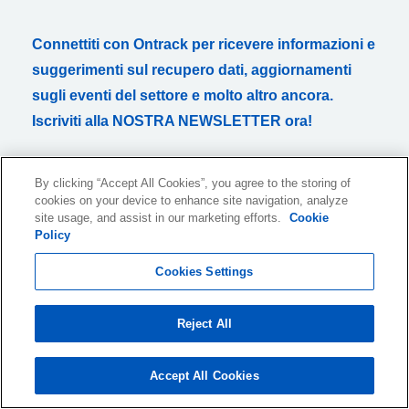
Connettiti con Ontrack per ricevere informazioni e
suggerimenti sul recupero dati, aggiornamenti
sugli eventi del settore e molto altro ancora.
Iscriviti alla NOSTRA NEWSLETTER ora!
By clicking “Accept All Cookies”, you agree to the storing of
cookies on your device to enhance site navigation, analyze
site usage, and assist in our marketing efforts.
Cookie
Desidero ricevere via email informazioni mensili su prodotti e
Policy
servizi o argomenti correlati. Posso ritirare il mio consenso in
qualsiasi momento. Tutte le email contengono un link di
Cookies Settings
cancellazione.
Per informazioni su come raccogliamo, trattiamo e conserviamo i tuoi
dati personali, consulta la nostra
Privacy Policy
.
Reject All
Accept All Cookies