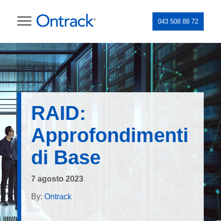
043 508 88 72
RAID:
Approfondimenti
di Base
7 agosto 2023
By:
Ontrack