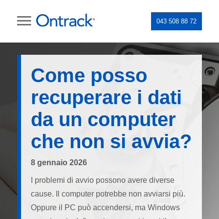
043 508 88 72
Come posso
recuperare i dati
da un computer
che non si avvia?
8 gennaio 2026
I problemi di avvio possono avere diverse
cause. Il computer potrebbe non avviarsi più.
Oppure il PC può accendersi, ma Windows