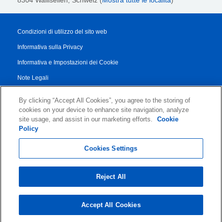
Condizioni di utilizzo del sito web
Informativa sulla Privacy
Informativa e Impostazioni dei Cookie
Note Legali
Transparency Report
By clicking “Accept All Cookies”, you agree to the storing of
Termini di Servizio
cookies on your device to enhance site navigation, analyze
site usage, and assist in our marketing efforts.
Cookie
Accordo di Collaborazione con i Partner
Policy
© 2026 KLDiscovery Ontrack - All Rights Reserved.
Cookies Settings
Reject All
Accept All Cookies