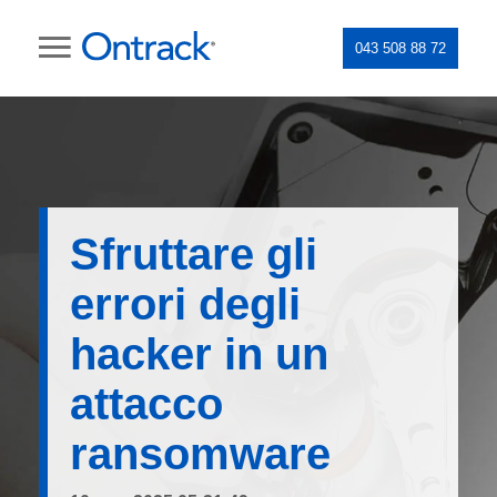
043 508 88 72
Sfruttare gli
errori degli
hacker in un
attacco
ransomware