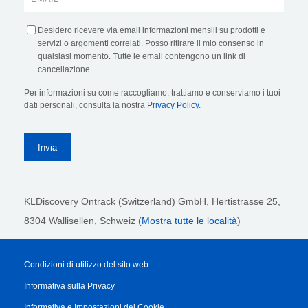
Desidero ricevere via email informazioni mensili su prodotti e
servizi o argomenti correlati. Posso ritirare il mio consenso in
qualsiasi momento. Tutte le email contengono un link di
cancellazione.
Per informazioni su come raccogliamo, trattiamo e conserviamo i tuoi
dati personali, consulta la nostra
Privacy Policy
.
KLDiscovery Ontrack (Switzerland) GmbH,
Hertistrasse 25,
8304 Wallisellen, Schweiz (
Mostra tutte le località
)
Condizioni di utilizzo del sito web
Informativa sulla Privacy
Informativa e Impostazioni dei Cookie