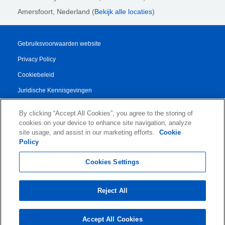
Amersfoort, Nederland (
Bekijk alle locaties
)
Gebruiksvoorwaarden website
Privacy Policy
Cookiebeleid
Juridische Kennisgevingen
Transparency Report
By clicking “Accept All Cookies”, you agree to the storing of
Algemene Voorwaarden
cookies on your device to enhance site navigation, analyze
site usage, and assist in our marketing efforts.
Cookie
Authorised Partner Agreement
Policy
© 2026 KLDiscovery Ontrack - All Rights Reserved.
Cookies Settings
Reject All
Accept All Cookies