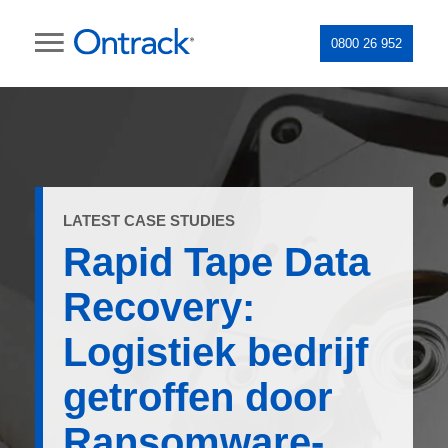
0800 26 952
LATEST CASE STUDIES
Rapid Tape Data
Recovery:
Logistiek bedrijf
getroffen door
Ransomware-