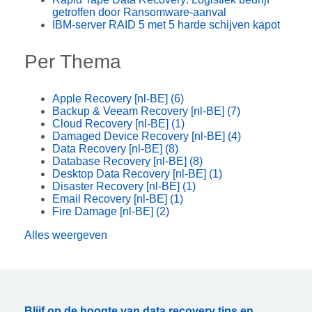
getroffen door Ransomware-aanval
IBM-server RAID 5 met 5 harde schijven kapot
Per Thema
Apple Recovery [nl-BE]
(6)
Backup & Veeam Recovery [nl-BE]
(7)
Cloud Recovery [nl-BE]
(1)
Damaged Device Recovery [nl-BE]
(4)
Data Recovery [nl-BE]
(8)
Database Recovery [nl-BE]
(8)
Desktop Data Recovery [nl-BE]
(1)
Disaster Recovery [nl-BE]
(1)
Email Recovery [nl-BE]
(1)
Fire Damage [nl-BE]
(2)
Alles weergeven
Blijf op de hoogte van data recovery tips en