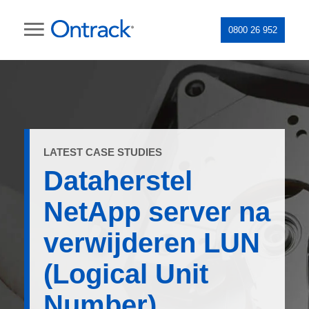
0800 26 952
LATEST CASE STUDIES
Dataherstel
NetApp server na
verwijderen LUN
(Logical Unit
Number)