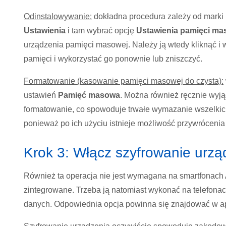
Odinstalowywanie:
dokładna procedura zależy od marki i
Ustawienia
i tam wybrać opcję
Ustawienia pamięci ma
urządzenia pamięci masowej. Należy ją wtedy kliknąć i
pamięci i wykorzystać go ponownie lub zniszczyć.
Formatowanie (kasowanie pamięci masowej do czysta):
ustawień
Pamięć masowa
. Można również ręcznie wyją
formatowanie, co spowoduje trwałe wymazanie wszelkich
ponieważ po ich użyciu istnieje możliwość przywrócenia
Krok 3: Włącz szyfrowanie urzą
Również ta operacja nie jest wymagana na smartfonach
zintegrowane. Trzeba ją natomiast wykonać na telefon
danych. Odpowiednia opcja powinna się znajdować w ap