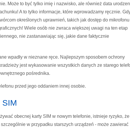
nie. Może to być tylko imię i nazwisko, ale również data urodzen
achunku! A to tylko informacje, które wprowadzamy ręcznie. Gd
 twórcom określonych uprawnień, takich jak dostęp do mikrofonu
raficznych! Wiele osób nie zwraca większej uwagi na ten etap
iennego, nie zastanawiając się, jakie dane faktycznie
e dane wpadły w nieznane ręce. Najlepszym sposobem ochrony
 kradzieży jest wykasowanie wszystkich danych ze starego telef
ewnętrznego pośrednika.
lefonu przed jego oddaniem innej osobie.
y SIM
używać obecnej karty SIM w nowym telefonie, istnieje ryzyko, że
 - szczególnie w przypadku starszych urządzeń - może zawierać