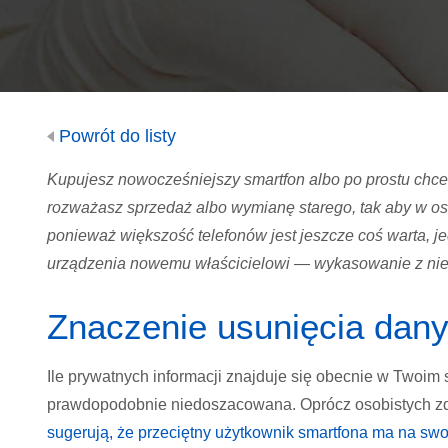
Powrót do listy
Kupujesz nowocześniejszy smartfon albo po prostu chc
rozważasz sprzedaż albo wymianę starego, tak aby w os
ponieważ większość telefonów jest jeszcze coś warta, je
urządzenia nowemu właścicielowi — wykasowanie z nie
Znaczenie usunięcia dany
Ile prywatnych informacji znajduje się obecnie w Twoim
prawdopodobnie niedoszacowana. Oprócz osobistych zdję
sugerują, że przeciętny użytkownik smartfona ma na swo