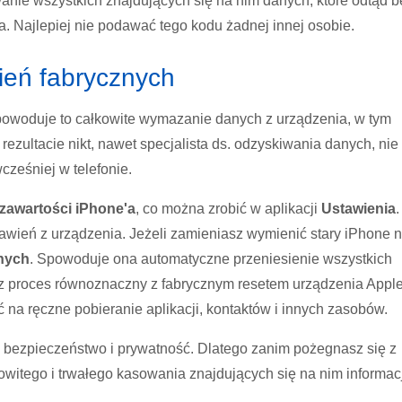
nie wszystkich znajdujących się na nim danych, które odtąd 
 Najlepiej nie podawać tego kodu żadnej innej osobie.
ień fabrycznych
Spowoduje to całkowite wymazanie danych z urządzenia, w tym
rezultacie nikt, nawet
specjalista ds. odzyskiwania danych, nie
cześniej w telefonie.
zawartości iPhone'a
, co można zrobić w aplikacji
Ustawienia
.
awień z urządzenia. Jeżeli zamieniasz wymienić stary iPhone 
anych
. Spowoduje ona automatyczne przeniesienie wszystkich
 proces równoznaczny z fabrycznym resetem urządzenia Apple
 na ręczne pobieranie aplikacji, kontaktów i innych zasobów.
 bezpieczeństwo i prywatność. Dlatego zanim pożegnasz się z
witego i trwałego kasowania znajdujących się na nim informacj