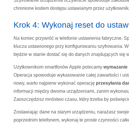
Szyfrowanie urządzenia oczywiście spowoduje zakodowa
chronione kodem dostępu ustawianym przez użytkownika.
Krok 4: Wykonaj reset do ustaw
Na koniec przywróć w telefonie ustawienia fabryczne. 
klucza ustawionego przy konfigurowaniu szyfrowania. W 
będzie w stanie dostać się do danych znajdujących się w
Użytkownikom smartfonów Apple polecamy
wymazanie 
Operacja spowoduje wykasowanie całej zawartości i ust
nowy, warto najpierw wykonać operację
przesyłania d
informacji między dwoma urządzeniami, zanim wykonasz
Zaoszczędzisz mnóstwo czasu, który trzeba by poświęcić
Zostawiając dane na starym urządzeniu, narażasz swoje
poprzednim telefonem, wykonaj te proste czynności całko