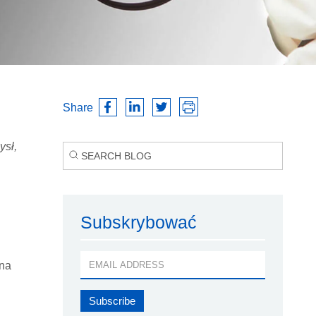
Share
ysł,
Subskrybować
ona