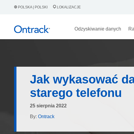
POLSKA | POLSKI
LOKALIZACJE
Odzyskiwanie danych
Ra
Jak wykasować da
starego telefonu
25 sierpnia 2022
By:
Ontrack