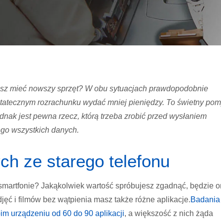
esz mieć nowszy sprzęt? W obu sytuacjach prawdopodobnie
tatecznym rozrachunku wydać mniej pieniędzy. To świetny pom
dnak jest pewna rzecz, którą trzeba zrobić przed wysłaniem
go wszystkich danych.
ch ze starego telefonu
 smartfonie? Jakąkolwiek wartość spróbujesz zgadnąć, będzie 
ć i filmów bez wątpienia masz także różne aplikacje.
Badania
im urządzeniu od 60 do 90 aplikacji
, a większość z nich żąda