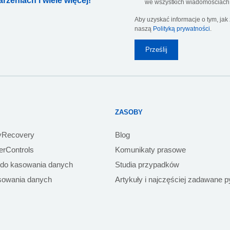
zeniach i wiele więcej!
we wszystkich wiadomościach 
Aby uzyskać informacje o tym, ja
naszą
Polityką prywatności
.
ZASOBY
yRecovery
Blog
rControls
Komunikaty prasowe
 do kasowania danych
Studia przypadków
sowania danych
Artykuły i najczęściej zadawane p