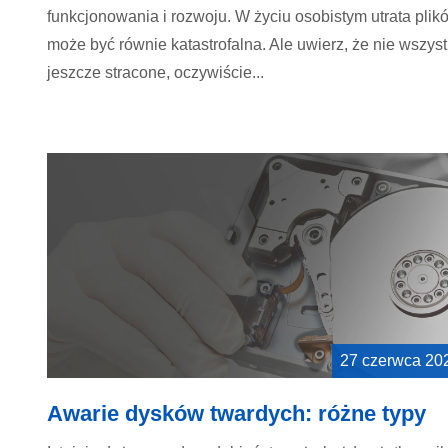
funkcjonowania i rozwoju. W życiu osobistym utrata plik
może być równie katastrofalna. Ale uwierz, że nie wszys
jeszcze stracone, oczywiście...
27 czerwca 20
Awarie dysków twardych: różne typy