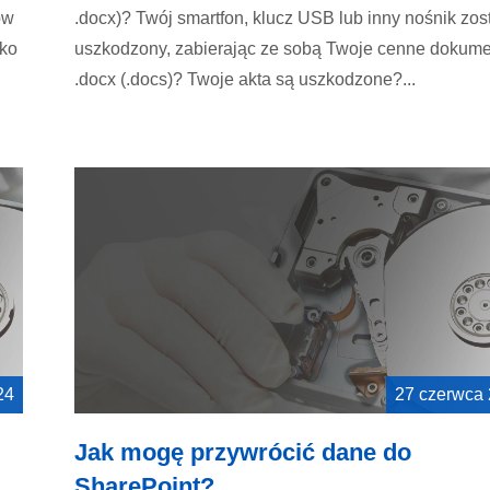
ów
.docx)? Twój smartfon, klucz USB lub inny nośnik zos
tko
uszkodzony, zabierając ze sobą Twoje cenne dokume
.docx (.docs)? Twoje akta są uszkodzone?...
24
27 czerwca
Jak mogę przywrócić dane do
SharePoint?