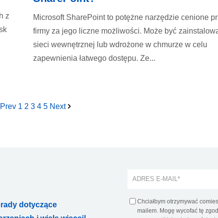
h z
Microsoft SharePoint to potężne narzędzie cenione p
sk
firmy za jego liczne możliwości. Może być zainstalo
sieci wewnętrznej lub wdrożone w chmurze w celu
zapewnienia łatwego dostępu. Ze...
Prev
1
2
3
4
5
Next
Chciałbym otrzymywać comiesi
orady dotyczące
mailem. Mogę wycofać tę zgodę