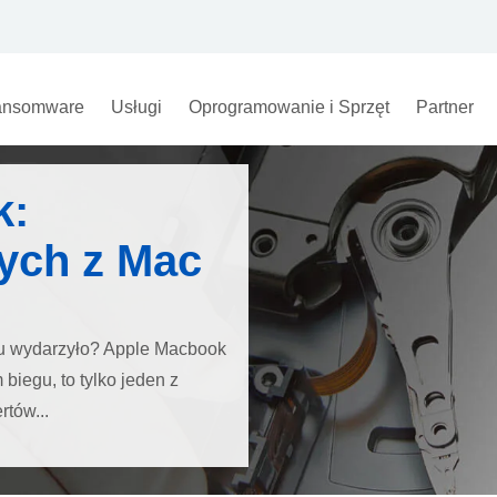
nsomware
Usługi
Oprogramowanie i Sprzęt
Partner
k:
ych z Mac
 tu wydarzyło? Apple Macbook
biegu, to tylko jeden z
tów...