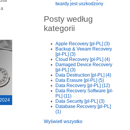
rusa
twardy jest uszkodzony
 a
Posty według
kategorii
Apple Recovery [pl-PL]
(3)
Backup & Veeam Recovery
[pl-PL]
(3)
Cloud Recovery [pl-PL]
(4)
Damaged Device Recovery
[pl-PL]
(3)
Data Destruction [pl-PL]
(4)
Data Erasure [pl-PL]
(5)
Data Recovery [pl-PL]
(12)
Data Recovery Software [pl-
PL]
(11)
 2024
Data Security [pl-PL]
(3)
Database Recovery [pl-PL]
(1)
Wyświetl wszystko