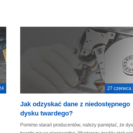
24
27 czerwca
Jak odzyskać dane z niedostępnego
dysku twardego?
Pomimo starań producentów, należy pamiętać, że dys