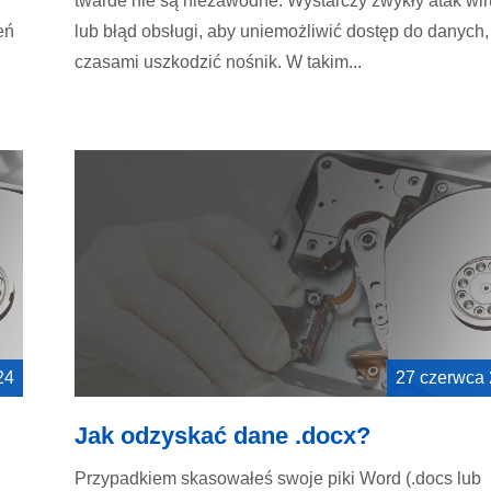
twarde nie są niezawodne. Wystarczy zwykły atak wi
eń
lub błąd obsługi, aby uniemożliwić dostęp do danych,
czasami uszkodzić nośnik. W takim...
24
27 czerwca
Jak odzyskać dane .docx?
Przypadkiem skasowałeś swoje piki Word (.docs lub