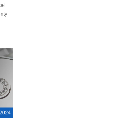
tał
nty
 2024