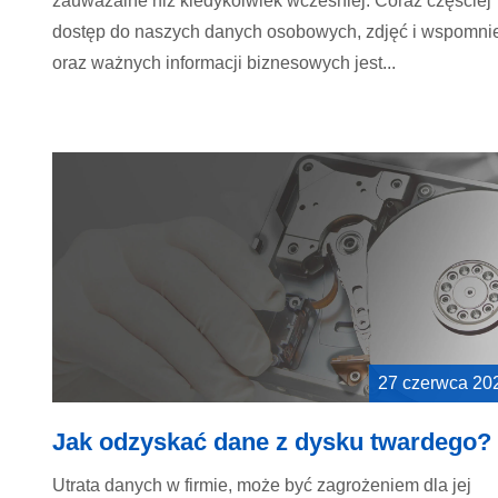
zauważalne niż kiedykolwiek wcześniej. Coraz częściej
dostęp do naszych danych osobowych, zdjęć i wspomni
oraz ważnych informacji biznesowych jest...
27 czerwca 20
Jak odzyskać dane z dysku twardego?
Utrata danych w firmie, może być zagrożeniem dla jej