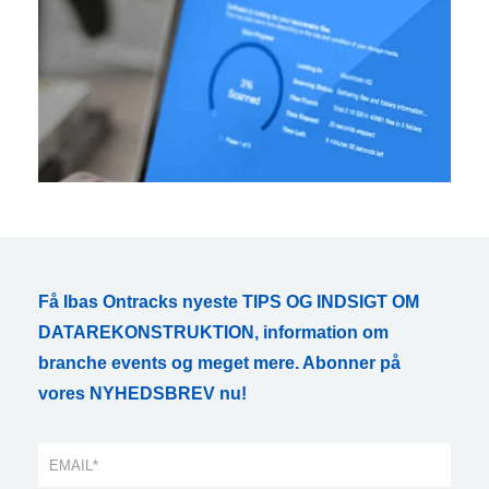
Få Ibas Ontracks nyeste TIPS OG INDSIGT OM
DATAREKONSTRUKTION, information om
branche events og meget mere. Abonner på
vores NYHEDSBREV nu!