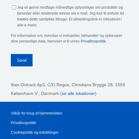
Jeg vil gerne modtage månedlige oplysninger om produkter og
tjenester eller relaterede emner via e-mail. Jeg kan til enhver tid
trække dette samtykke tilbage. Et afmeldingslink er inkluderet i
alle e-mails.
For information om, hvordan vi indsamler, behandler og opbevarer
dine personlige data, henviser vi til vores
Privatlivspolitik
.
Ibas Ontrack ApS,
C/O Regus, Christians Brygge 28, 1559
København V., Danmark (
se alle lokationer
)
Vilkår for brug af hjemmesiden
Privatlivspolitik
Cookiepolitik og indstillinger