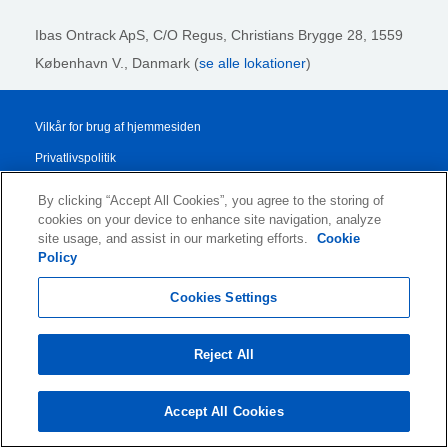
Ibas Ontrack ApS,
C/O Regus, Christians Brygge 28, 1559
København V., Danmark (
se alle lokationer
)
Vilkår for brug af hjemmesiden
Privatlivspolitik
Cookiepolitik og indstillinger
By clicking “Accept All Cookies”, you agree to the storing of
cookies on your device to enhance site navigation, analyze
Juridiske Meddelelser
site usage, and assist in our marketing efforts.
Cookie
Transparency Report
Policy
Salgs- og Leveringsbetingelser
Cookies Settings
Authorised Partner Agreement
© 2026 KLDiscovery Ontrack - All Rights Reserved.
Reject All
Accept All Cookies