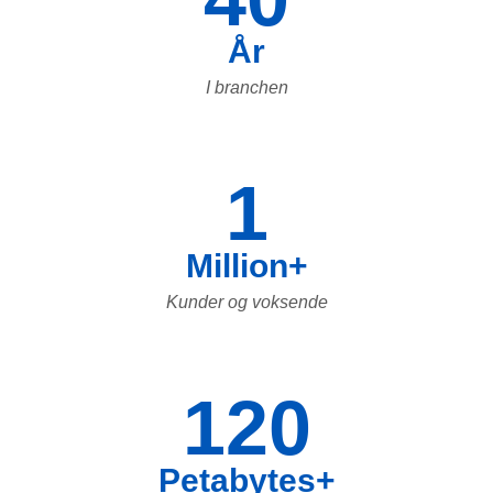
År
I branchen
1
Million+
Kunder og voksende
120
Petabytes+