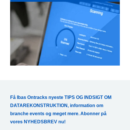
Få Ibas Ontracks nyeste TIPS OG INDSIGT OM
DATAREKONSTRUKTION, information om
branche events og meget mere. Abonner på
vores NYHEDSBREV nu!