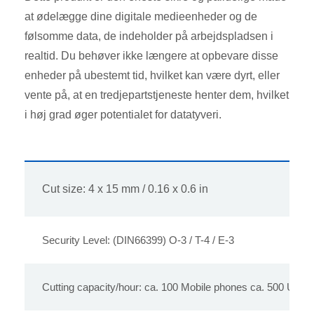
at ødelægge dine digitale medieenheder og de
følsomme data, de indeholder på arbejdspladsen i
realtid. Du behøver ikke længere at opbevare disse
enheder på ubestemt tid, hvilket kan være dyrt, eller
vente på, at en tredjepartstjeneste henter dem, hvilket
i høj grad øger potentialet for datatyveri.
Cut size: 4 x 15 mm / 0.16 x 0.6 in
Security Level: (DIN66399) O-3 / T-4 / E-3
Cutting capacity/hour: ca. 100 Mobile phones ca. 500 USB-