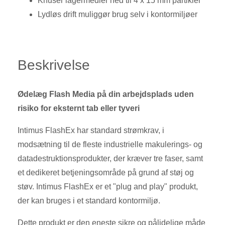
Knuser lagermedier ned til 4 x 15 mm partikler
Lydløs drift muliggør brug selv i kontormiljøer
Beskrivelse
Ødelæg Flash Media på din arbejdsplads uden
risiko for eksternt tab eller tyveri
Intimus FlashEx har standard strømkrav, i
modsætning til de fleste industrielle makulerings- og
datadestruktionsprodukter, der kræver tre faser, samt
et dedikeret betjeningsområde på grund af støj og
støv. Intimus FlashEx er et "plug and play" produkt,
der kan bruges i et standard kontormiljø.
Dette produkt er den eneste sikre og pålidelige måde