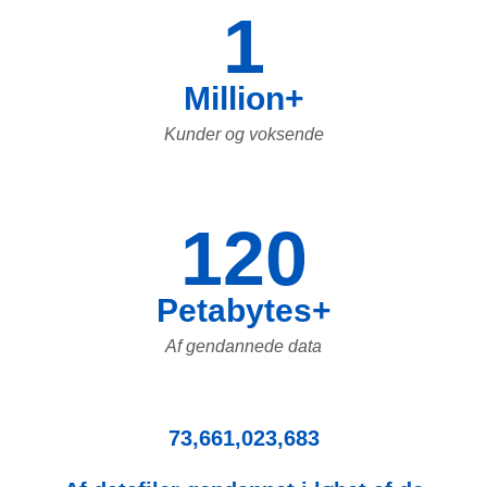
1
Million+
Kunder og voksende
120
Petabytes+
Af gendannede data
73,661,023,683