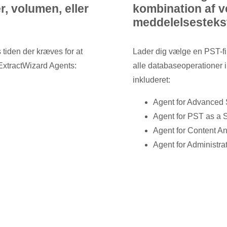
r, volumen, eller
kombination af v
meddelelsesteks
 tiden der kræves for at
Lader dig vælge en PST-fi
ExtractWizard Agents:
alle databaseoperationer i
inkluderet:
Agent for Advanced
Agent for PST as a 
Agent for Content An
Agent for Administra