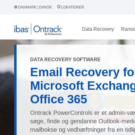
DANMARK | DANSK
LOKATIONER
Data Recovery
Rans
DATA RECOVERY SOFTWARE
Email Recovery fo
Microsoft Exchan
Office 365
Ontrack PowerControls er et admin-værk
søge, finde og gendanne Outlook-medd
mailbokse og vedhæftninger fra en tidl