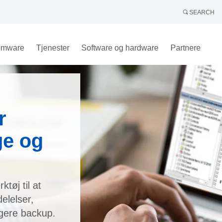
SEARCH
omware
Tjenester
Software og hardware
Partnere
r
ge og
tøj til at
elelser,
igere backup.