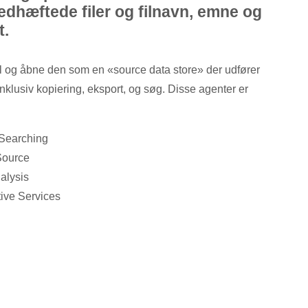
edhæftede filer og filnavn, emne og
t.
l og åbne den som en «source data store» der udfører
nklusiv kopiering, eksport, og søg. Disse agenter er
 Searching
Source
alysis
tive Services