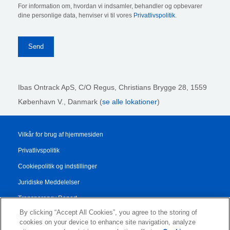
For information om, hvordan vi indsamler, behandler og opbevarer
dine personlige data, henviser vi til vores
Privatlivspolitik
.
Ibas Ontrack ApS,
C/O Regus, Christians Brygge 28, 1559
København V., Danmark (
se alle lokationer
)
Vilkår for brug af hjemmesiden
Privatlivspolitik
Cookiepolitik og indstillinger
Juridiske Meddelelser
Transparency Report
By clicking “Accept All Cookies”, you agree to the storing of
Salgs- og Leveringsbetingelser
cookies on your device to enhance site navigation, analyze
Authorised Partner Agreement