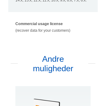
14.x, 13.x, 12.x, 11.x, 10.x, 9.x, 8.x, 7.x, 6.x.
Commercial usage license
(recover data for your customers)
Andre
muligheder