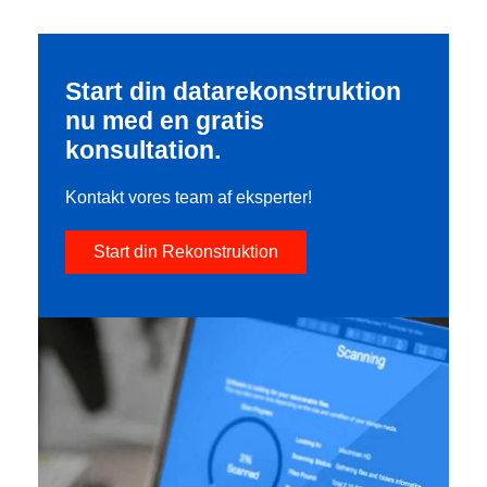
Start din datarekonstruktion
nu med en gratis
konsultation.
Kontakt vores team af eksperter!
Start din Rekonstruktion