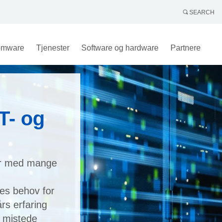
SEARCH
omware
Tjenester
Software og hardware
Partnere
T- og
er med mange
res behov for
rs erfaring
e mistede