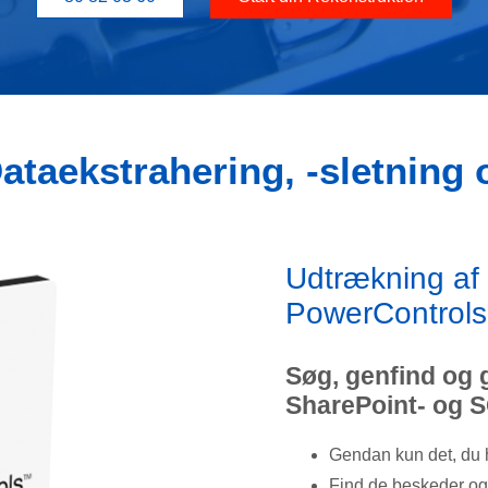
Dataekstrahering, -sletning 
Udtrækning af
PowerControl
Søg, genfind og 
SharePoint- og S
Gendan kun det, du h
Find de beskeder og 