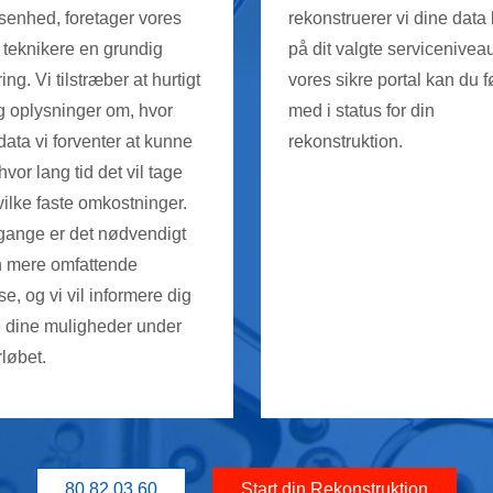
senhed, foretager vores
rekonstruerer vi dine data
 teknikere en grundig
på dit valgte serviceniveau
ing. Vi tilstræber at hurtigt
vores sikre portal kan du f
g oplysninger om, hvor
med i status for din
ata vi forventer at kunne
rekonstruktion.
hvor lang tid det vil tage
hvilke faste omkostninger.
gange er det nødvendigt
 mere omfattende
e, og vi vil informere dig
e dine muligheder under
rløbet.
80 82 03 60
Start din Rekonstruktion