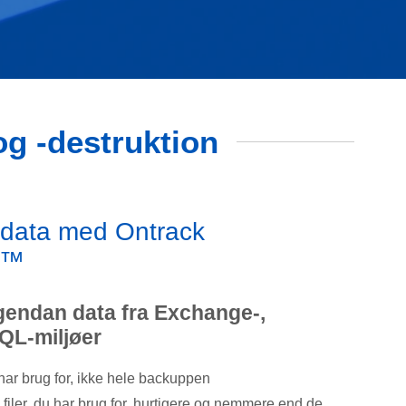
og -destruktion
 data med Ontrack
s™
gendan data fra Exchange-,
QL-miljøer
ar brug for, ikke hele backuppen
filer, du har brug for, hurtigere og nemmere end de