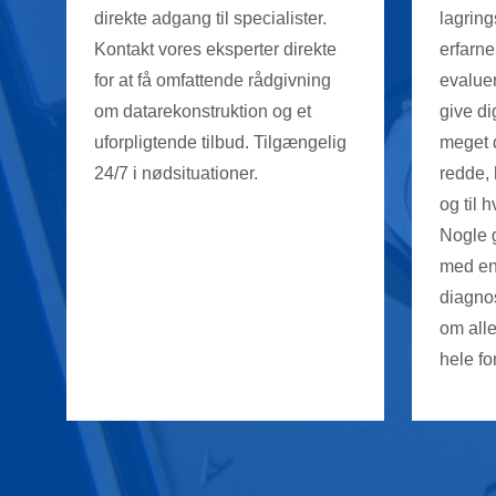
direkte adgang til specialister.
lagring
Kontakt vores eksperter direkte
erfarne
for at få omfattende rådgivning
evaluer
om datarekonstruktion og et
give di
uforpligtende tilbud. Tilgængelig
meget d
24/7 i nødsituationer.
redde, 
og til 
Nogle 
med en
diagnos
om all
hele fo