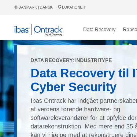
DANMARK | DANSK
LOKATIONER
Data Recovery
Rans
DATA RECOVERY: INDUSTRITYPE
Data Recovery til I
Cyber Security
Ibas Ontrack har indgået partnerskab
af verdens førende hardware- og
softwareleverandører for at opfylde de
datarekonstruktion. Med mere end 35 å
kan vi hjælpe med at rekonstruere din