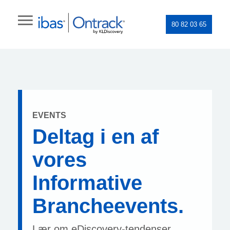
80 82 03 65
EVENTS
Deltag i en af
vores
Informative
Brancheevents.
Lær om eDiscovery-tendenser,