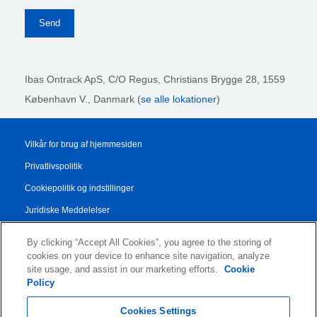
Ibas Ontrack ApS,
C/O Regus, Christians Brygge 28, 1559
København V., Danmark (
se alle lokationer
)
Vilkår for brug af hjemmesiden
Privatlivspolitik
Cookiepolitik og indstillinger
Juridiske Meddelelser
Transparency Report
By clicking “Accept All Cookies”, you agree to the storing of
Salgs- og Leveringsbetingelser
cookies on your device to enhance site navigation, analyze
site usage, and assist in our marketing efforts.
Cookie
Authorised Partner Agreement
Policy
© 2026 KLDiscovery Ontrack - All Rights Reserved.
Cookies Settings