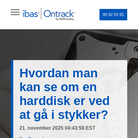
80 82 03 65
Hvordan man
kan se om en
harddisk er ved
at gå i stykker?
21. november 2025 04:43:58 EST