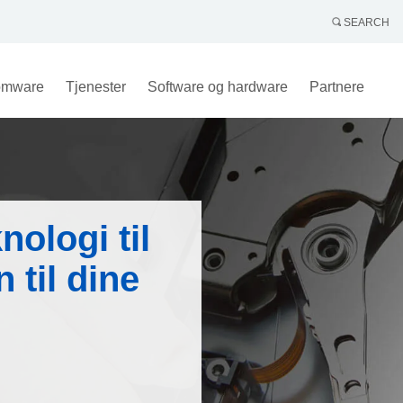
SEARCH
omware
Tjenester
Software og hardware
Partnere
nologi til
n til dine