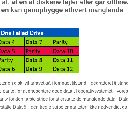
 at en af ​​diskene fejler eller går offline
aren kan genopbygge ethvert manglende
er en disk, vil arrayet gå i forringet tilstand. I degraderet tilstand
aritet for at præsentere gode data til operativsystemet. I vores
ty for den første stripe for at erstatte de manglende data i Data
rstatte Data 5. I den tredje stripe er pariteten ikke nødvendig, da