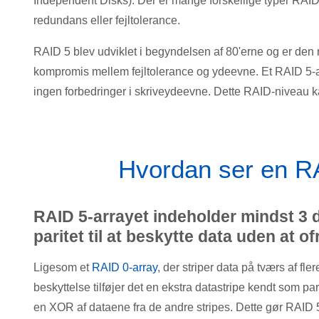
Independent Disks). Der er mange forskellige typer RAID
redundans eller fejltolerance.
RAID 5 blev udviklet i begyndelsen af ​​80'erne og er de
kompromis mellem fejltolerance og ydeevne. Et RAID 5-a
ingen forbedringer i skriveydeevne. Dette RAID-niveau ka
Hvordan ser en RA
RAID 5-arrayet indeholder mindst 3 
paritet til at beskytte data uden at o
Ligesom et
RAID 0-array
, der striper data på tværs af fl
beskyttelse tilføjer det en ekstra datastripe kendt som par
en XOR af dataene fra de andre stripes. Dette gør RAID 5