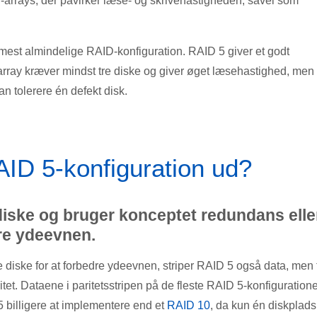
-arrays, der påvirker læse- og skrivehastigheden, såvel som
n mest almindelige RAID-konfiguration. RAID 5 giver et godt
rray kræver mindst tre diske og giver øget læsehastighed, men
n tolerere én defekt disk.
ID 5-konfiguration ud?
diske og bruger konceptet redundans elle
fre ydeevnen.
ere diske for at forbedre ydeevnen, striper RAID 5 også data, men 
itet. Dataene i paritetsstripen på de fleste RAID 5-konfiguratione
 billigere at implementere end et
RAID 10
, da kun én diskplads