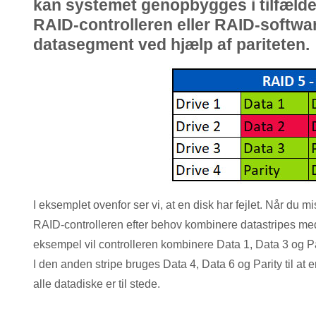
kan systemet genopbygges i tilfælde af,
RAID-controlleren eller RAID-softw
datasegment ved hjælp af pariteten.
I eksemplet ovenfor ser vi, at en disk har fejlet. Når du mist
RAID-controlleren efter behov kombinere datastripes med p
eksempel vil controlleren kombinere Data 1, Data 3 og Pari
I den anden stripe bruges Data 4, Data 6 og Parity til at e
alle datadiske er til stede.