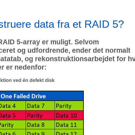
struere data fra et RAID 5?
RAID 5-array er muligt. Selvom
eret og udfordrende, ender det normalt
datatab, og rekonstruktionsarbejdet for h
er er nedenfor:
ktion ved én defekt disk