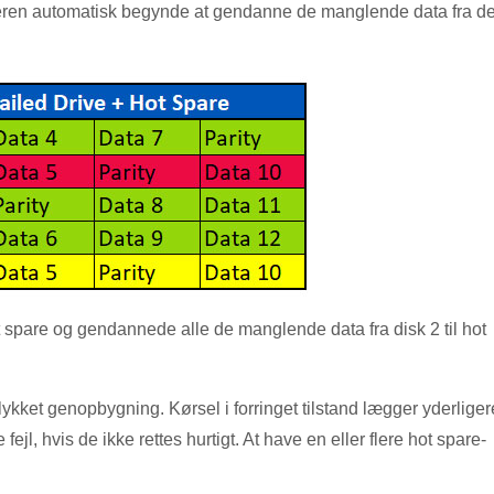
rolleren automatisk begynde at gendanne de manglende data fra d
t spare og gendannede alle de manglende data fra disk 2 til hot
llykket genopbygning. Kørsel i forringet tilstand lægger yderliger
jl, hvis de ikke rettes hurtigt. At have en eller flere hot spare-