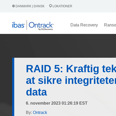
DANMARK | DANSK
LOKATIONER
Data Recovery
Rans
RAID 5: Kraftig tek
at sikre integritete
data
6. november 2023 01:26:19 EST
By:
Ontrack