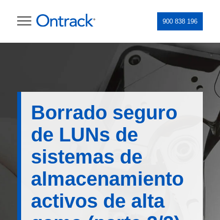
900 838 196
Borrado seguro
de LUNs de
sistemas de
almacenamiento
activos de alta