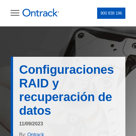
900 838 196
Configuraciones
RAID y
recuperación de
datos
11/09/2023
By:
Ontrack