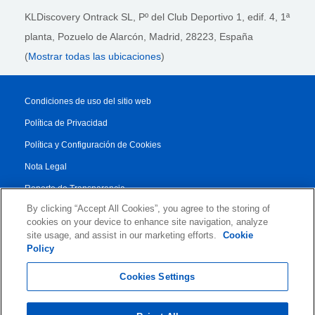
KLDiscovery Ontrack SL, Pº del Club Deportivo 1, edif. 4, 1ª
planta,
Pozuelo de Alarcón, Madrid, 28223
, España
(
Mostrar todas las ubicaciones
)
Condiciones de uso del sitio web
Política de Privacidad
Política y Configuración de Cookies
Nota Legal
Reporte de Transparencia
By clicking “Accept All Cookies”, you agree to the storing of
Condiciones Generales
cookies on your device to enhance site navigation, analyze
Authorised Partner Agreement
site usage, and assist in our marketing efforts.
Cookie
Policy
© 2026 KLDiscovery Ontrack - All Rights Reserved.
Cookies Settings