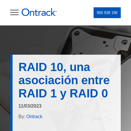
900 838 196
RAID 10, una
asociación entre
RAID 1 y RAID 0
11/03/2023
By:
Ontrack