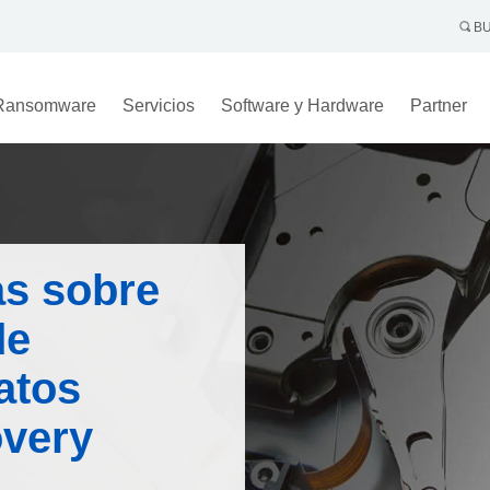
BU
Ransomware
Servicios
Software y Hardware
Partner
as sobre
de
atos
very