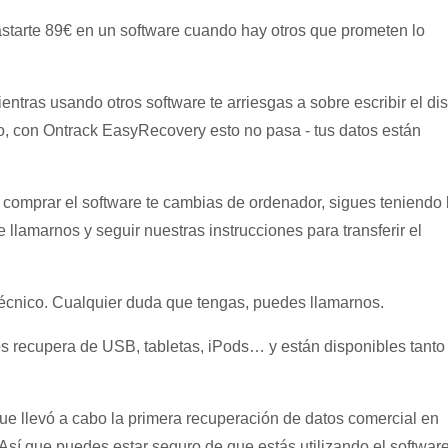
astarte 89€ en un software cuando hay otros que prometen lo
entras usando otros software te arriesgas a sobre escribir el di
do, con Ontrack EasyRecovery esto no pasa - tus datos están
e comprar el software te cambias de ordenador, sigues teniendo 
e llamarnos y seguir nuestras instrucciones para transferir el
écnico. Cualquier duda que tengas, puedes llamarnos.
os recupera de USB, tabletas, iPods… y están disponibles tanto
e llevó a cabo la primera recuperación de datos comercial en
Así que puedes estar seguro de que estás utilizando el softwar