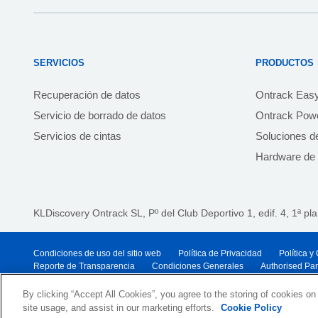
SERVICIOS
PRODUCTOS
Recuperación de datos
Ontrack Eas
Servicio de borrado de datos
Ontrack Powe
Servicios de cintas
Soluciones d
Hardware de 
KLDiscovery Ontrack SL, Pº del Club Deportivo 1, edif. 4, 1ª pl
Condiciones de uso del sitio web
Política de Privacidad
Política 
Reporte de Transparencia
Condiciones Generales
Authorised Pa
© 2026 KLDiscovery Ontrack - All Rights Reserved.
By clicking “Accept All Cookies”, you agree to the storing of cookies on
site usage, and assist in our marketing efforts.
Cookie Policy