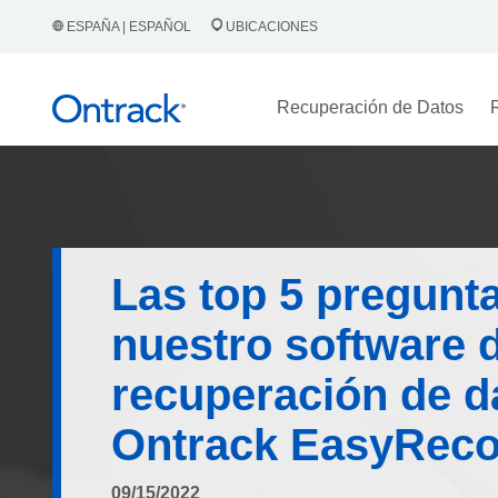
ESPAÑA | ESPAÑOL
UBICACIONES
Recuperación de Datos
Las top 5 pregunt
nuestro software 
recuperación de d
Ontrack EasyReco
09/15/2022