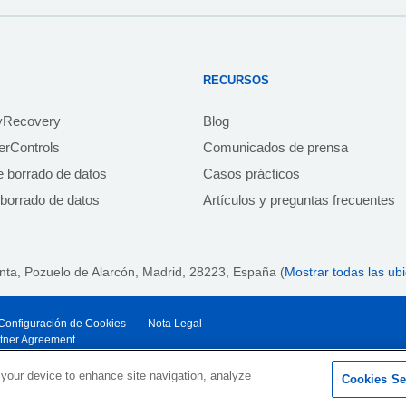
RECURSOS
yRecovery
Blog
rControls
Comunicados de prensa
e borrado de datos
Casos prácticos
borrado de datos
Artículos y preguntas frecuentes
anta,
Pozuelo de Alarcón, Madrid, 28223
, España (
Mostrar todas las ub
y Configuración de Cookies
Nota Legal
rtner Agreement
 your device to enhance site navigation, analyze
Cookies Se