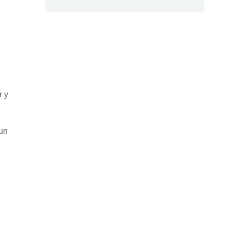
r y
 un