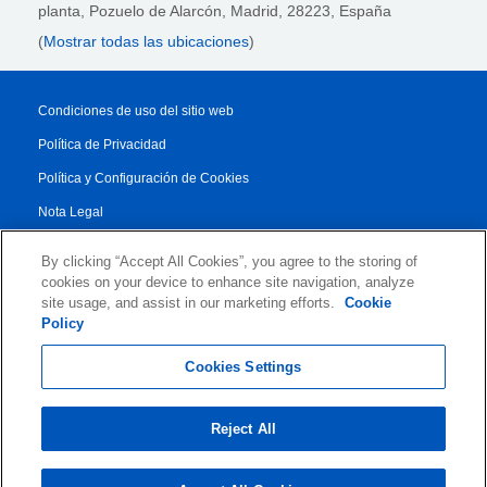
planta,
Pozuelo de Alarcón, Madrid, 28223
, España
(
Mostrar todas las ubicaciones
)
Condiciones de uso del sitio web
Política de Privacidad
Política y Configuración de Cookies
Nota Legal
Reporte de Transparencia
By clicking “Accept All Cookies”, you agree to the storing of
Condiciones Generales
cookies on your device to enhance site navigation, analyze
site usage, and assist in our marketing efforts.
Cookie
Authorised Partner Agreement
Policy
© 2026 KLDiscovery Ontrack - All Rights Reserved.
Cookies Settings
Reject All