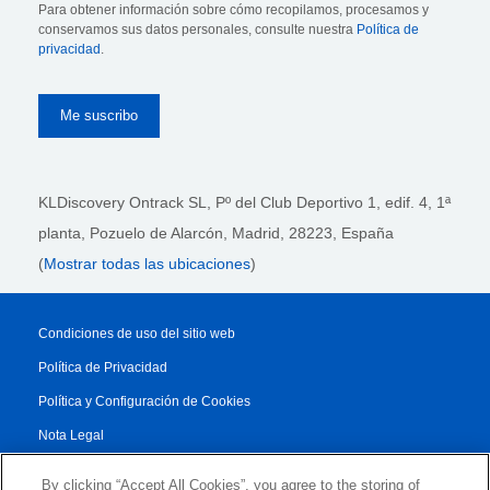
Para obtener información sobre cómo recopilamos, procesamos y
conservamos sus datos personales, consulte nuestra
Política de
privacidad
.
KLDiscovery Ontrack SL, Pº del Club Deportivo 1, edif. 4, 1ª
planta,
Pozuelo de Alarcón, Madrid, 28223
, España
(
Mostrar todas las ubicaciones
)
Condiciones de uso del sitio web
Política de Privacidad
Política y Configuración de Cookies
Nota Legal
Reporte de Transparencia
By clicking “Accept All Cookies”, you agree to the storing of