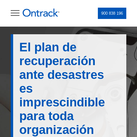
900 838 196
El plan de
recuperación
ante desastres
es
imprescindible
para toda
organización