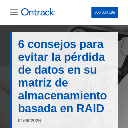
900 838 196
6 consejos para
evitar la pérdida
de datos en su
matriz de
almacenamiento
basada en RAID
01/08/2026