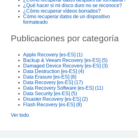
¿Qué hacer si mi disco duro no se reconoce?
¿Cómo recuperar vídeos borrados?
Cómo recuperar datos de un dispositivo
formateado
Publicaciones por categoría
Apple Recovery [es-ES]
(1)
Backup & Veeam Recovery [es-ES]
(5)
Damaged Device Recovery [es-ES]
(3)
Data Destruction [es-ES]
(4)
Data Erasure [es-ES]
(8)
Data Recovery [es-ES]
(17)
Data Recovery Software [es-ES]
(11)
Data Security [es-ES]
(5)
Disaster Recovery [es-ES]
(2)
Flash Recovery [es-ES]
(8)
Ver todo