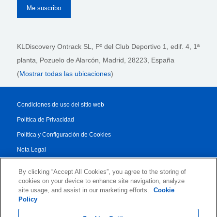
KLDiscovery Ontrack SL, Pº del Club Deportivo 1, edif. 4, 1ª
planta,
Pozuelo de Alarcón, Madrid, 28223
, España
(
Mostrar todas las ubicaciones
)
Condiciones de uso del sitio web
Política de Privacidad
Política y Configuración de Cookies
Nota Legal
Reporte de Transparencia
By clicking “Accept All Cookies”, you agree to the storing of
Condiciones Generales
cookies on your device to enhance site navigation, analyze
site usage, and assist in our marketing efforts.
Cookie
Authorised Partner Agreement
Policy
© 2026 KLDiscovery Ontrack - All Rights Reserved.