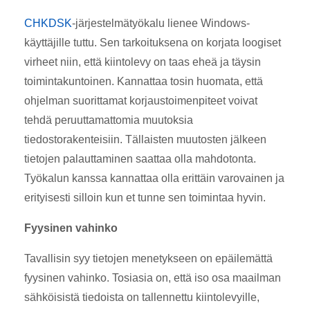
CHKDSK
-järjestelmätyökalu lienee Windows-
käyttäjille tuttu. Sen tarkoituksena on korjata loogiset
virheet niin, että kiintolevy on taas eheä ja täysin
toimintakuntoinen. Kannattaa tosin huomata, että
ohjelman suorittamat korjaustoimenpiteet voivat
tehdä peruuttamattomia muutoksia
tiedostorakenteisiin. Tällaisten muutosten jälkeen
tietojen palauttaminen saattaa olla mahdotonta.
Työkalun kanssa kannattaa olla erittäin varovainen ja
erityisesti silloin kun et tunne sen toimintaa hyvin.
Fyysinen vahinko
Tavallisin syy tietojen menetykseen on epäilemättä
fyysinen vahinko. Tosiasia on, että iso osa maailman
sähköisistä tiedoista on tallennettu kiintolevyille,