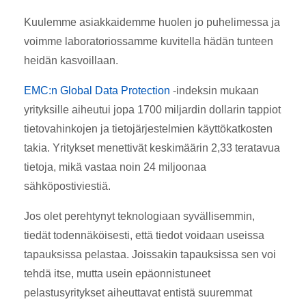
Kuulemme asiakkaidemme huolen jo puhelimessa ja
voimme laboratoriossamme kuvitella hädän tunteen
heidän kasvoillaan.
EMC:n Global Data Protection
-indeksin mukaan
yrityksille aiheutui jopa 1700 miljardin dollarin tappiot
tietovahinkojen ja tietojärjestelmien käyttökatkosten
takia. Yritykset menettivät keskimäärin 2,33 teratavua
tietoja, mikä vastaa noin 24 miljoonaa
sähköpostiviestiä.
Jos olet perehtynyt teknologiaan syvällisemmin,
tiedät todennäköisesti, että tiedot voidaan useissa
tapauksissa pelastaa. Joissakin tapauksissa sen voi
tehdä itse, mutta usein epäonnistuneet
pelastusyritykset aiheuttavat entistä suuremmat