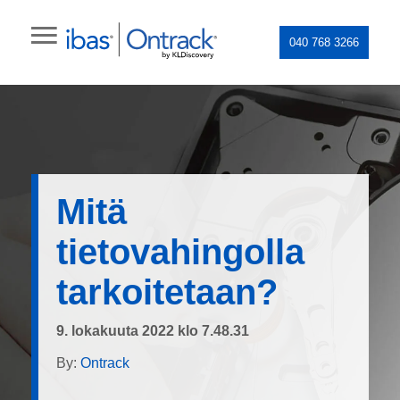
040 768 3266
Mitä
tietovahingolla
tarkoitetaan?
9. lokakuuta 2022 klo 7.48.31
By:
Ontrack