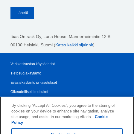
Ibas Ontrack Oy, Luna House, Mannerheimintie 12 B,
00100 Helsinki
, Suomi (
Katso kaikki sijainnit
)
Verkkosivuston käyttöehdot
Tietosuojakäytäntö
Evästekäytäntö ja -asetukset
Oikeudelliset ilmoituket
Transparency Report
By clicking “Accept All Cookies”, you agree to the storing of
Myynti- ja Toimitusehdot
cookies on your device to enhance site navigation, analyze
site usage, and assist in our marketing efforts.
Cookie
Authorised Partner Agreement
Policy
© 2026 KLDiscovery Ontrack - All Rights Reserved.