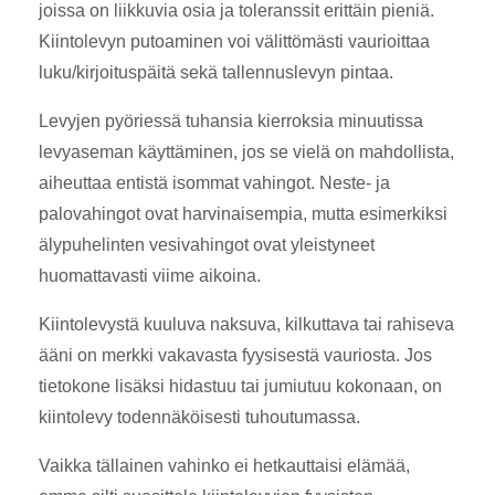
joissa on liikkuvia osia ja toleranssit erittäin pieniä.
Kiintolevyn putoaminen voi välittömästi vaurioittaa
luku/kirjoituspäitä sekä tallennuslevyn pintaa.
Levyjen pyöriessä tuhansia kierroksia minuutissa
levyaseman käyttäminen, jos se vielä on mahdollista,
aiheuttaa entistä isommat vahingot. Neste- ja
palovahingot ovat harvinaisempia, mutta esimerkiksi
älypuhelinten vesivahingot ovat yleistyneet
huomattavasti viime aikoina.
Kiintolevystä kuuluva naksuva, kilkuttava tai rahiseva
ääni on merkki vakavasta fyysisestä vauriosta. Jos
tietokone lisäksi hidastuu tai jumiutuu kokonaan, on
kiintolevy todennäköisesti tuhoutumassa.
Vaikka tällainen vahinko ei hetkauttaisi elämää,