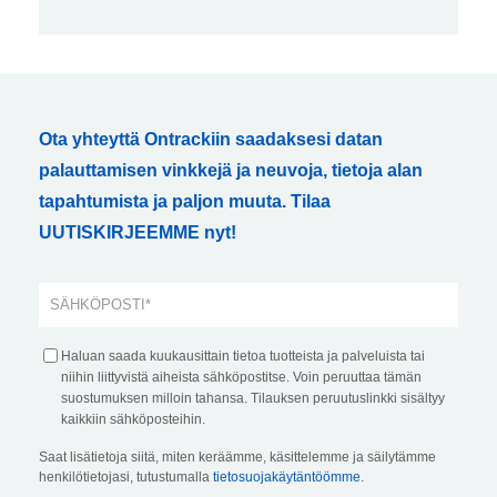
Ota yhteyttä Ontrackiin saadaksesi datan
palauttamisen vinkkejä ja neuvoja, tietoja alan
tapahtumista ja paljon muuta. Tilaa
UUTISKIRJEEMME nyt!
Haluan saada kuukausittain tietoa tuotteista ja palveluista tai
niihin liittyvistä aiheista sähköpostitse. Voin peruuttaa tämän
suostumuksen milloin tahansa. Tilauksen peruutuslinkki sisältyy
kaikkiin sähköposteihin.
Saat lisätietoja siitä, miten keräämme, käsittelemme ja säilytämme
henkilötietojasi, tutustumalla
tietosuojakäytäntöömme
.