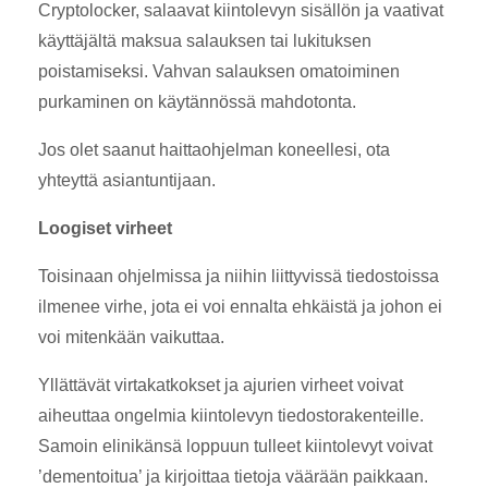
Cryptolocker, salaavat kiintolevyn sisällön ja vaativat
käyttäjältä maksua salauksen tai lukituksen
poistamiseksi. Vahvan salauksen omatoiminen
purkaminen on käytännössä mahdotonta.
Jos olet saanut haittaohjelman koneellesi, ota
yhteyttä asiantuntijaan.
Loogiset virheet
Toisinaan ohjelmissa ja niihin liittyvissä tiedostoissa
ilmenee virhe, jota ei voi ennalta ehkäistä ja johon ei
voi mitenkään vaikuttaa.
Yllättävät virtakatkokset ja ajurien virheet voivat
aiheuttaa ongelmia kiintolevyn tiedostorakenteille.
Samoin elinikänsä loppuun tulleet kiintolevyt voivat
’dementoitua’ ja kirjoittaa tietoja väärään paikkaan.