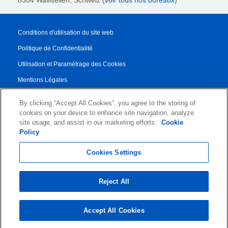
8304 Wallisellen, Schweiz (
voir tous nos bureaux
)
Conditions d'utilisation du site web
Politique de Confidentialité
Utilisation et Paramétrage des Cookies
Mentions Légales
Rapport de transparence
By clicking “Accept All Cookies”, you agree to the storing of
Conditions Générales de Vente
cookies on your device to enhance site navigation, analyze
site usage, and assist in our marketing efforts.
Cookie
Contrat de Partenariat
Policy
© 2026 KLDiscovery Ontrack - All Rights Reserved.
Cookies Settings
Reject All
Accept All Cookies