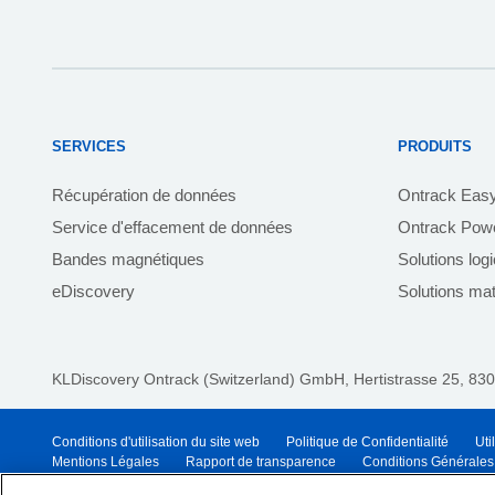
SERVICES
PRODUITS
Récupération de données
Ontrack Eas
Service d'effacement de données
Ontrack Powe
Bandes magnétiques
Solutions log
eDiscovery
Solutions mat
KLDiscovery Ontrack (Switzerland) GmbH,
Hertistrasse 25, 830
Conditions d'utilisation du site web
Politique de Confidentialité
Uti
Mentions Légales
Rapport de transparence
Conditions Générales