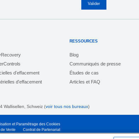
RESSOURCES
yRecovery
Blog
rControls
Communiqués de presse
icielles d'effacement
Études de cas
érielles d'effacement
Articles et FAQ
4 Wallisellen, Schweiz (
voir tous nos bureaux
)
lisation et Paramétrage des Cookies
 de Vente
Contrat de Partenariat