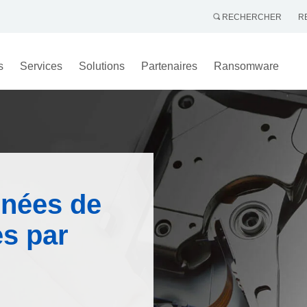
RECHERCHER
R
s
Services
Solutions
Partenaires
Ransomware
nnées de
es par