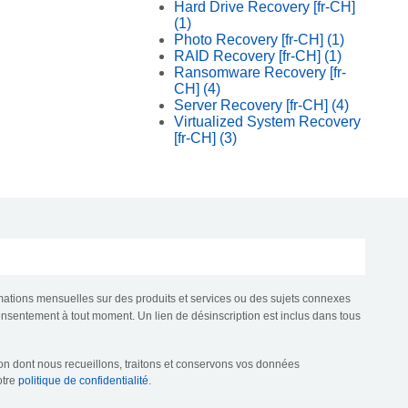
Hard Drive Recovery [fr-CH]
(1)
Photo Recovery [fr-CH]
(1)
RAID Recovery [fr-CH]
(1)
Ransomware Recovery [fr-
CH]
(4)
Server Recovery [fr-CH]
(4)
Virtualized System Recovery
[fr-CH]
(3)
mations mensuelles sur des produits et services ou des sujets connexes
consentement à tout moment. Un lien de désinscription est inclus dans tous
çon dont nous recueillons, traitons et conservons vos données
otre
politique de confidentialité
.