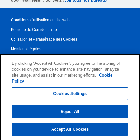
8304 Wallisellen, Schweiz (
voir tous nos bureaux
)
Conditions d'utilisation du site web
Politique de Confidentialité
Utilisation et Paramétrage des Cookies
Mentions Légales
Rapport de transparence
By clicking “Accept All Cookies”, you agree to the storing of
Conditions Générales de Vente
cookies on your device to enhance site navigation, analyze
site usage, and assist in our marketing efforts.
Cookie
Contrat de Partenariat
Policy
© 2026 KLDiscovery Ontrack - All Rights Reserved.
Cookies Settings
Reject All
Accept All Cookies