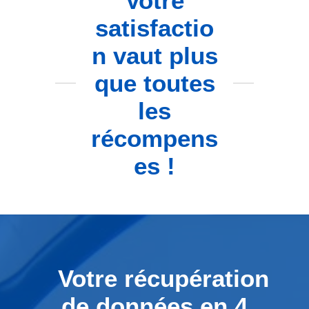
Votre
satisfactio
n vaut plus
que toutes
les
récompens
es !
Votre récupération
de données en 4