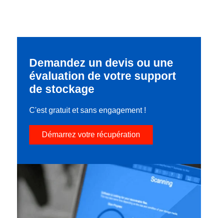
Demandez un devis ou une
évaluation de votre support
de stockage
C'est gratuit et sans engagement !
Démarrez votre récupération