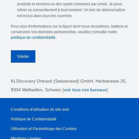
produits et services ou des sujets connexes par email. Je peux
retirer ce consentement à tout moment. Un lien de désinscription
est inclus dans tous les courriels.
Pour plus d'informations sur la façon dont nous recueillons, traitons et
conservons vos données personnelles, veuillez consulter notre
politique de confidentialité
.
KLDiscovery Ontrack (Switzerland) GmbH,
Hertistrasse 25,
8304 Wallisellen, Schweiz (
voir tous nos bureaux
)
Conditions d'utilisation du site web
Politique de Confidentialité
Utilisation et Paramétrage des Cookies
Mentions Légales