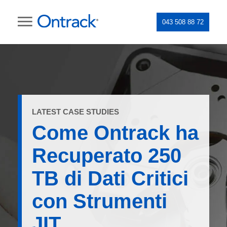
043 508 88 72
LATEST CASE STUDIES
Come Ontrack ha
Recuperato 250
TB di Dati Critici
con Strumenti
JIT