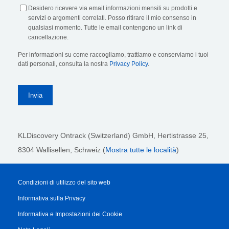
Desidero ricevere via email informazioni mensili su prodotti e
servizi o argomenti correlati. Posso ritirare il mio consenso in
qualsiasi momento. Tutte le email contengono un link di
cancellazione.
Per informazioni su come raccogliamo, trattiamo e conserviamo i tuoi
dati personali, consulta la nostra
Privacy Policy
.
KLDiscovery Ontrack (Switzerland) GmbH,
Hertistrasse 25,
8304 Wallisellen, Schweiz (
Mostra tutte le località
)
Condizioni di utilizzo del sito web
Informativa sulla Privacy
Informativa e Impostazioni dei Cookie