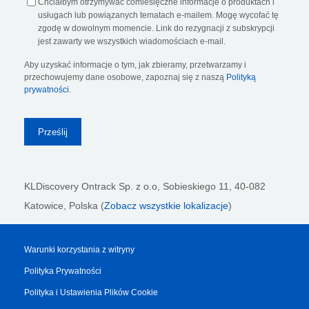
Chciałbym otrzymywać comiesięczne informacje o produktach i
usługach lub powiązanych tematach e-mailem. Mogę wycofać tę
zgodę w dowolnym momencie. Link do rezygnacji z subskrypcji
jest zawarty we wszystkich wiadomościach e-mail.
Aby uzyskać informacje o tym, jak zbieramy, przetwarzamy i
przechowujemy dane osobowe, zapoznaj się z naszą
Polityką
prywatności
.
KLDiscovery Ontrack Sp. z o.o,
Sobieskiego 11, 40-082
Katowice, Polska (
Zobacz wszystkie lokalizacje
)
Warunki korzystania z witryny
Polityka Prywatności
Polityka i Ustawienia Plików Cookie