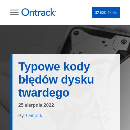
32 630 48 85
Typowe kody
błędów dysku
twardego
25 sierpnia 2022
By:
Ontrack