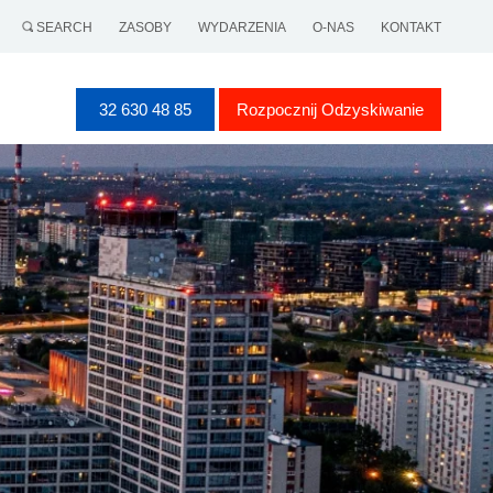
SEARCH
ZASOBY
WYDARZENIA
O-NAS
KONTAKT
32 630 48 85
Rozpocznij Odzyskiwanie