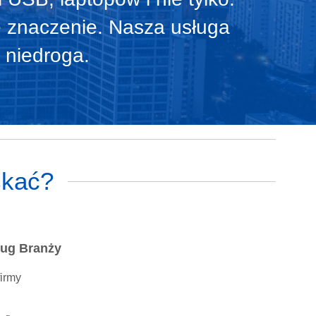
 znaczenie. Nasza usługa
 niedroga.
skać?
ug Branży
firmy