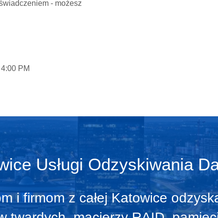
doświadczeniem - możesz
- 4:00 PM
wice Usługi Odzyskiwania D
 i firmom z całej Katowice odzysk
twardych, macierzy RAID, pamięci 