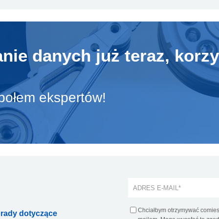
ie danych już teraz, korzy
społem ekspertów!
Chciałbym otrzymywać comiesi
orady dotyczące