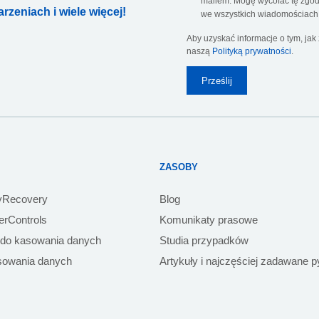
mailem. Mogę wycofać tę zgodę
zeniach i wiele więcej!
we wszystkich wiadomościach 
Aby uzyskać informacje o tym, ja
naszą
Polityką prywatności
.
ZASOBY
yRecovery
Blog
rControls
Komunikaty prasowe
 do kasowania danych
Studia przypadków
sowania danych
Artykuły i najczęściej zadawane p