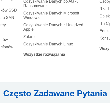
Odzyskiwanie Danych po Ataku
Osoby
Ransomware
Rząd
ników SSD
Odzyskiwanie Danych Microsoft
Opiek
wera SAN
Windows
IT i 
ery
Odzyskiwanie Danych z Urządzeń
Apple
Eduka
Zalanie
Konsu
erów
Odzyskiwanie Danych Linux
rtfonów
Wszys
Wszystkie rozwiązania
Często Zadawane Pytania