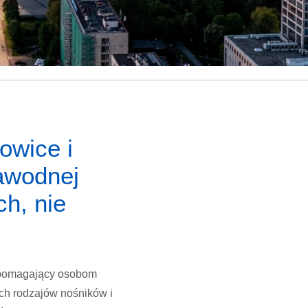
owice i
awodnej
h, nie
, pomagający osobom
ch rodzajów nośników i