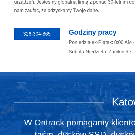
urządzeń. Jesteśmy globalną firmą z ponad 30-letnim 
nam zaufać, że odzyskamy Twoje dane.
Godziny pracy
326-304-865
Poniedziałek-Piątek: 8:00 AM 
Sobota-Niedziela: Zamknięte
Kato
W Ontrack pomagamy klientom
taśm, dysków SSD, dysków 