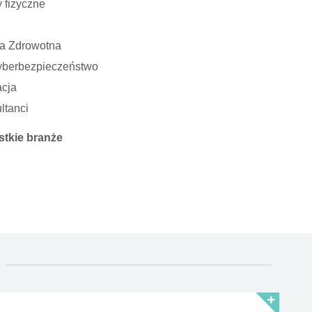
 fizyczne
a Zdrowotna
Cyberbezpieczeństwo
cja
ltanci
tkie branże