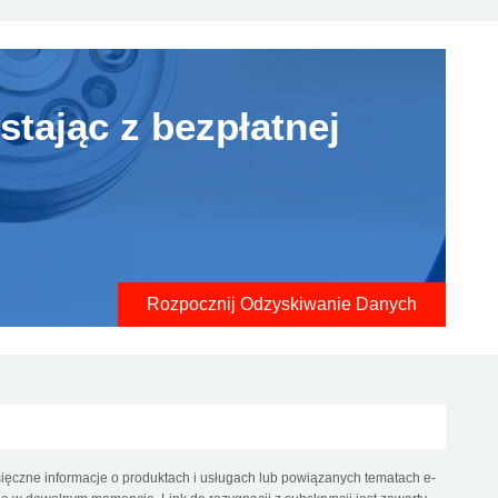
stając z bezpłatnej
Rozpocznij Odzyskiwanie Danych
ęczne informacje o produktach i usługach lub powiązanych tematach e-