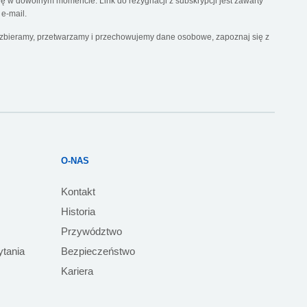
 w dowolnym momencie. Link do rezygnacji z subskrypcji jest zawarty
e-mail.
k zbieramy, przetwarzamy i przechowujemy dane osobowe, zapoznaj się z
O-NAS
Kontakt
Historia
Przywództwo
ytania
Bezpieczeństwo
Kariera