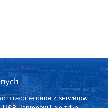
anych
ać utracone dane z serwerów,
USB, laptopów i nie tylko.