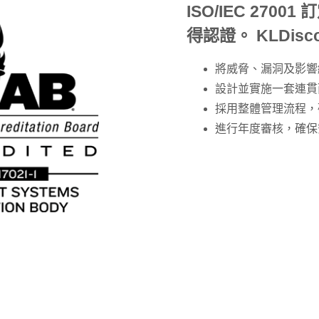
ISO/IEC 27
得認證。 KLDis
將威脅、漏洞及影響
設計並實施一套連貫
採用整體管理流程，
進行年度審核，確保