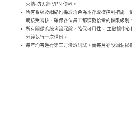
火牆-防火牆 VPN 傳輸。
所有系統及網絡均採取角色為本存取權控制措施，保
期接受審核，確保各位員工都獲發恰當的權限級別
所有關鍵系統均設冗餘，確保可用性。 主數據中心與
分鐘執行一次備份。
每年均有進行第三方滲透測試，而每月亦設漏洞掃