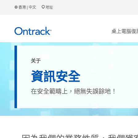
香港 | 中文
地址
桌上電腦復
关于
資訊安全
在安全範疇上，絕無失誤餘地！