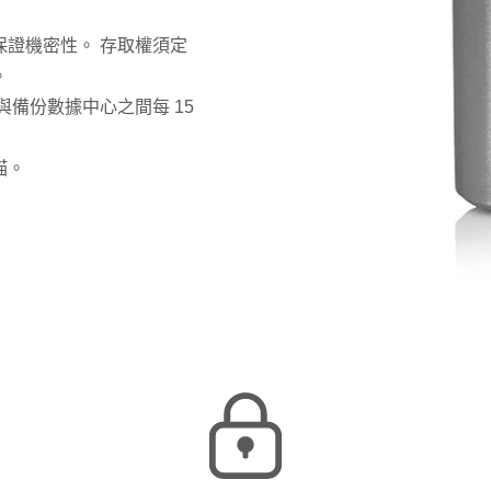
證機密性。 存取權須定
。
備份數據中心之間每 15
描。