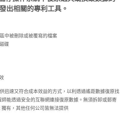
發出相關的專利工具。
：
I 磁碟區中被刪除或被覆寫的檔案
磁碟
失效
pp 客戶提供迅速又符合成本效益的方式，以利透過遙距數據復原找
程師能透過安全的互聯網連接復原數據。無須拆卸或郵寄
ack 獨有，其他任何公司皆無法提供