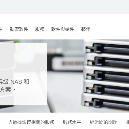
原
勒索软件
服務
軟件與硬件
夥伴
級 NAS 和
決方案。
與數據恢復相關的服務
服務水平
經常問的問題