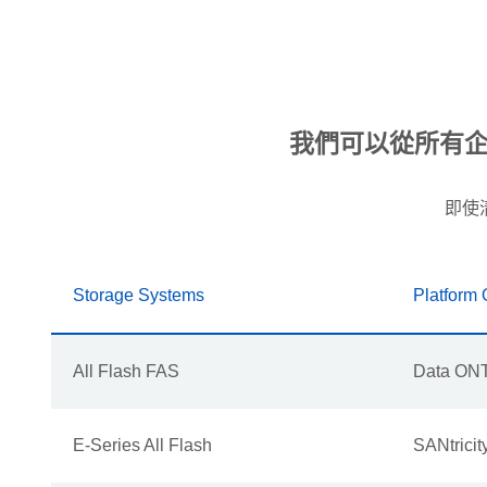
我們可以從所有企
即使
Storage Systems
Platform
All Flash FAS
Data ON
E-Series All Flash
SANtricit