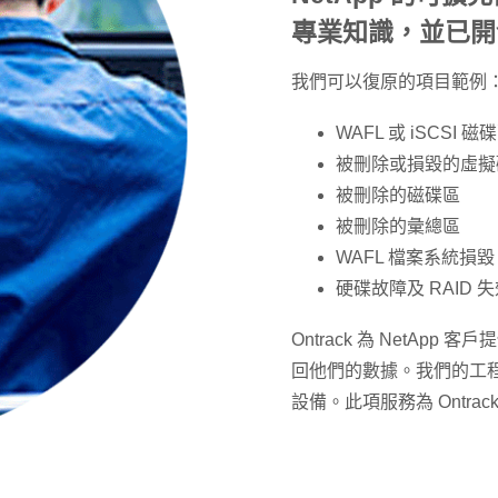
專業知識，並已開
我們可以復原的項目範例
WAFL 或 iSCS
被刪除或損毀的虛擬
被刪除的磁碟區
被刪除的彙總區
WAFL 檔案系統損毀
硬碟故障及 RAID 
Ontrack 為 NetA
回他們的數據。我們的工
設備。此項服務為 Ontr