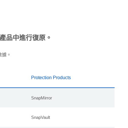
 產品中進行復原。
數據。
Protection Products
SnapMirror
SnapVault