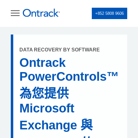
+852 5808 9606
DATA RECOVERY BY SOFTWARE
Ontrack
PowerControls™
為您提供
Microsoft
Exchange 與