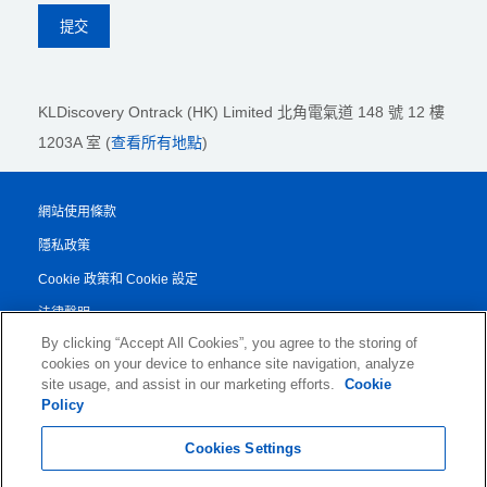
KLDiscovery Ontrack (HK) Limited
北角電氣道 148 號 12 樓
1203A 室 (
查看所有地點
)
網站使用條款
隱私政策
Cookie 政策和 Cookie 設定
法律聲明
By clicking “Accept All Cookies”, you agree to the storing of
透明度報告
cookies on your device to enhance site navigation, analyze
服務條款和條件
site usage, and assist in our marketing efforts.
Cookie
Policy
© 2026 KLDiscovery Ontrack - All Rights Reserved.
Cookies Settings