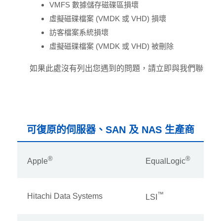
VMFS 數據儲存磁碟區損壞
虛擬磁碟檔案 (VMDK 或 VHD) 損壞
訪客檔案系統損壞
虛擬磁碟檔案 (VMDK 或 VHD) 被刪除
如果此處沒有列出您遇到的問題，請立即與我們聯絡以
可復原的伺服器、SAN 及 NAS 生產商
®
®
Apple
EqualLogic
™
Hitachi Data Systems
LSI