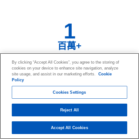
1
百萬+
客戶羣和持續增長
By clicking “Accept All Cookies”, you agree to the storing of
cookies on your device to enhance site navigation, analyze
site usage, and assist in our marketing efforts.
Cookie
Policy
120
Cookies Settings
Petabytes+
Reject All
恢復的數據
Accept All Cookies