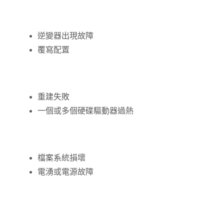
逆變器出現故障
覆寫配置
重建失敗
一個或多個硬碟驅動器過熱
檔案系統損壞
電湧或電源故障