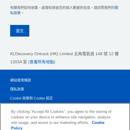
有關我們如何收集、處理和保留您的個人數據的信息，請訪問我們的
隱
私政策
。
KLDiscovery Ontrack (HK) Limited
北角電氣道 148 號 12 樓
1203A 室 (
查看所有地點
)
網站使用條款
隱私政策
Cookie 政策和 Cookie 設定
法律聲明
By clicking “Accept All Cookies”, you agree to the storing of
透明度報告
cookies on your device to enhance site navigation, analyze
site usage, and assist in our marketing efforts.
Cookie
服務條款和條件
Policy